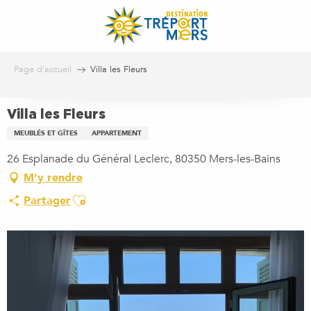
Aller
au
contenu
principal
Page d’accueil
Villa les Fleurs
Villa les Fleurs
MEUBLÉS ET GÎTES
APPARTEMENT
26 Esplanade du Général Leclerc, 80350 Mers-les-Bains
M'y rendre
Ajouter aux favoris
Partager