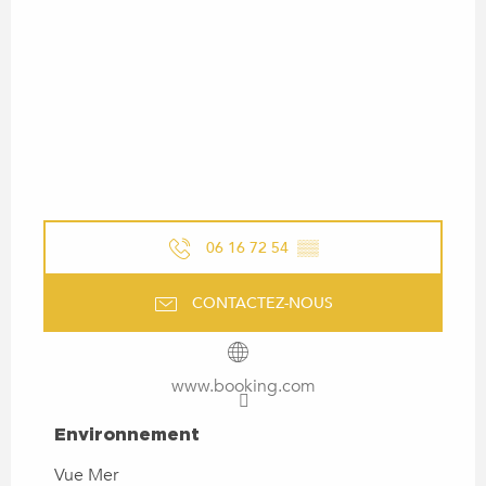
06 16 72 54
▒▒
CONTACTEZ-NOUS
www.booking.com
ENVIRONNEMENT
Environnement
Vue Mer