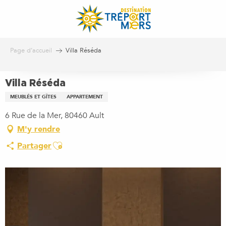
Aller
au
contenu
principal
Page d’accueil
Villa Réséda
Villa Réséda
MEUBLÉS ET GÎTES
APPARTEMENT
6 Rue de la Mer, 80460 Ault
M'y rendre
Ajouter aux favoris
Partager