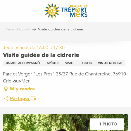
Aller
au
contenu
principal
Page d’accueil
Visite guidée de la cidrerie
Jeudi 6 août de 16:00 à 17:30
Visite guidée de la cidrerie
BALADE ACCOMPAGNÉE
APÉRITIF
VISITE
TERROIR
VIN -OENOLOGIE
Parc et Verger "Les Prés" 35/37 Rue de Chantereine, 76910
Criel-sur-Mer
M'y rendre
Ajouter aux favoris
Partager
+1 PHOTO