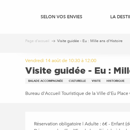
Aller
au
SELON VOS ENVIES
LA DEST
contenu
principal
Page d’accueil
Visite guidée - Eu : Mille ans d'Histoire
Vendredi 14 août de 10:30 à 12:00
Visite guidée - Eu : Mil
BALADE ACCOMPAGNÉE
CULTURELLE
VISITE
HISTORIQUE
Bureau d'Accueil Touristique de la Ville d'Eu Plac
DESCRIPTION
Réservation obligatoire | Adulte : 6€ - Enfant (d