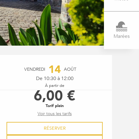
Marées
OUVERTURE ET COORDONNÉ
14
VENDREDI
AOÛT
De 10:30 à 12:00
À partir de
6,00 €
Tarif plein
Voir tous les tarifs
RÉSERVER