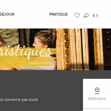
SÉJOUR
PRATIQUE
Recherche
Voir les favoris
ristiques
Webcams
 ne concerne pas toute