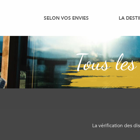
Aller
au
SELON VOS ENVIES
LA DEST
contenu
principal
Tous les
La vérification des d